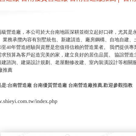
丙級
營造廠
，本公司於大台南地區深耕並樹立起好口碑，尤其是
。 業務承攬內容有別墅統包、新建請造、廠房鋼構、自地自建、
0至40年營造經驗與資歷是您值得信賴的營造業者。 我們提供
需求預算為客戶起造完美的家，建立良好的居住品質。
協誼營造
興建諮詢、建築設計規劃、老屋翻修改建、室內裝潢設計等相關
廠推薦
是:台南營造廠 台南優質營造廠 台南營造廠推薦,歡迎參觀指教
w.shieyi.com.tw/index.php