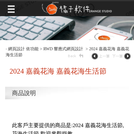
‧
網頁設計 依功能
>
RWD 響應式網頁設計
> 2024 嘉義花海 嘉義花
海生活節
2024 嘉義花海 嘉義花海生活節
商品說明
此客戶主要提供的商品是:2024 嘉義花海生活節,
花海生活節,歡迎參觀指教