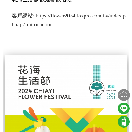
客戶網站:
https://flower2024.foxpro.com.tw/index.p
hp#p2-introduction