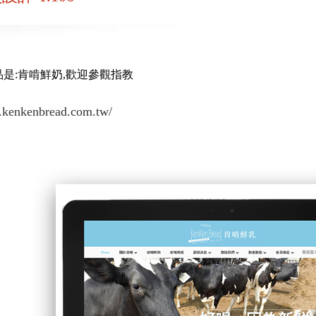
是:肯啃鮮奶,歡迎參觀指教
.kenkenbread.com.tw/