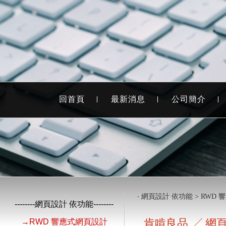
回首頁
最新消息
公司簡介
‧
網頁設計 依功能
>
RWD 
--------網頁設計 依功能--------
肯啃良品 ╱ 網頁設
→RWD 響應式網頁設計