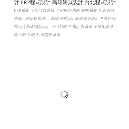
知名小農全省鮮奶訂ERP系統〡 網頁程式設