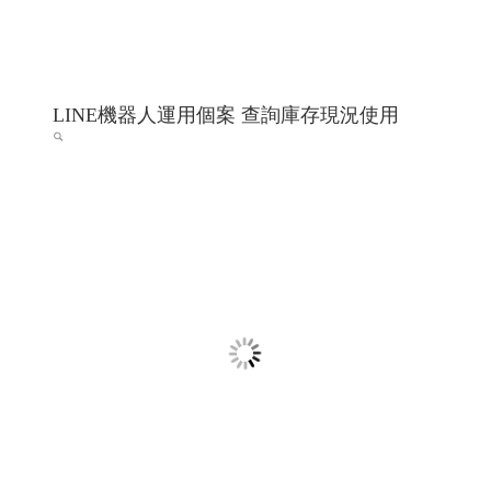
希法室內設計 希法建築工事與室內設計 高雄
室內設計 高雄室內設計推薦 ╱高雄網頁設計
程式設計 Y.112
希法室內設計 高雄室內設計 高雄室內設計推薦 高雄市內
設計專家
高雄網頁設計 高雄程式設計
RWD 響應式網頁
設計, 關鍵字自然優化, 企業形象網頁設計