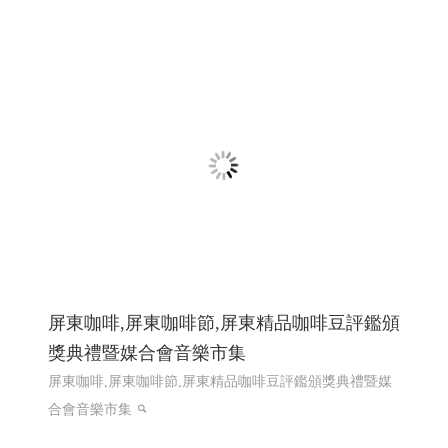
龍德精密有限公司｜專注連續模沖壓的專業
製造夥伴 │網頁設計優質選擇(Y114)
散熱片Heat Sink, 端子 Terminal, 匯流排 Busbar ,接地片
Grounding Plate, 彈片 Spring Contact ,Spring Clip, 五金零件
Metal Parts,客製化沖壓件 Custom Stamped Parts,電子五金
件 Electronic Hardware , 工控零件 Control Parts
第二次網
頁設計改版115年上線完成
網頁設計推薦,程式設計推薦