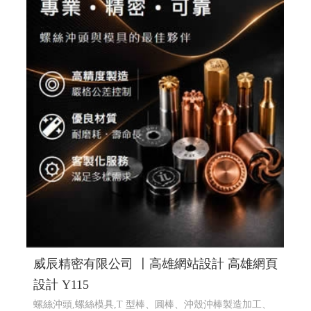
蔡司鏡片驗配, 日本手工眼鏡專賣, 高雄眼鏡品牌選貨店,
日本手工眼鏡販售維修
RWD 響應式網頁設計, 高雄網頁設
計,線上金流串接服務, 關鍵字自然優化, 企業形象網頁設
計, 客製多規格多圖上架系統, 客製活動程式設計