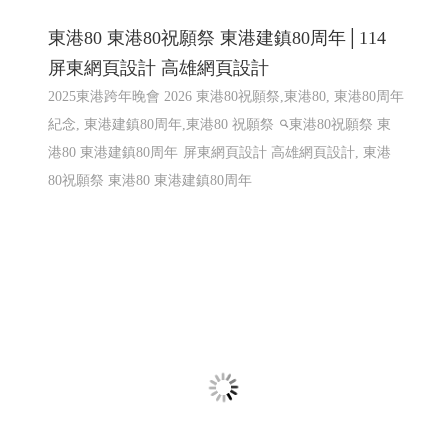
樂悅蔬食〡仁武素食 2
仁武素食,松露菇菇醬,植物肉醬,xo植物肉醬 ,鮮辣椒醬,泡
菜臭豆腐鍋
購物網站設計
仁武網頁設計 高雄網頁設計
鳳山網頁設計