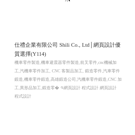
巨路廣告 高雄展場設計,高雄店面設計-巨路
廣告招牌形象設計_114高雄網頁設計 高雄程
式設計 高雄軟體開發
招牌設計│ 戶外招牌, 鐵殼字招牌, 千那潤造型招牌, 金屬
鐵件│ 鐵件不鏽鋼製品, 平面設計印刷│ 大圖輸出, 名
片/DM/招牌設計, 包裝設計, 帆布旗幟印刷設計, 其他印刷
設計, 壓克力商品│ �
高雄軟體開發 網頁設計 程式設
計
高雄軟體開發 網頁設計 程式設計