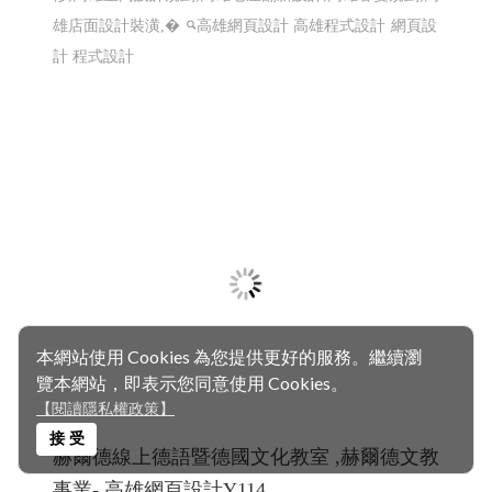
本網站使用 Cookies 為您提供更好的服務。繼續瀏
一如室內設計 ╱ 高雄室內設計 高雄室內設
覽本網站，即表示您同意使用 Cookies。
計推薦 ╱高雄網頁設計 程式設計 Y.114
【閱讀隱私權政策】
高雄室內設計推薦 ,高雄室內裝修,屏東室內裝修,台南室內
接 受
裝修,高雄預售屋規劃,高雄室內設計高雄工程,高雄裝潢裝