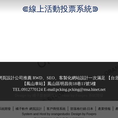
⋐線上活動投票系統⋑
網頁設計公司推薦 RWD、SEO、客製化網站設計一次滿足
【台北
【鳳山車站】鳳山區明昌街18巷11號5樓
TEL:0912770124
E-mail:pcking.pcking@msa.hinet.net
Design by 橘子新創
網頁設計
Host by Foxpro 系統開發
│
│
│
│
│
‧系統開發
橘子軟件
網頁設計
客戶商情系統
部落格行銷‧日本
產業情報
System and Host by orangestudio
Design by Foxpro