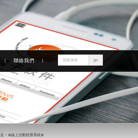
聯絡我們
足 >
⋐線上活動投票系統⋑